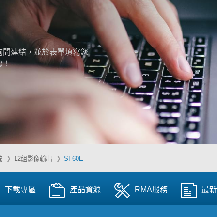
詢問連結，並於表單填寫您
您！
統
12組影像輸出
SI-60E
下載專區
產品資源
RMA服務
最新