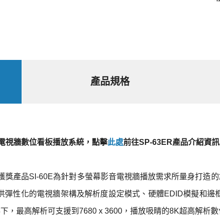
產品規格
3ER電視牆數位看板播放系統，點擊
此處
前往SP-63ER產品介紹資
ce Award獲獎產品SI-60E為針對多螢幕影音電視牆播放需求所量身
供彈性化的電視牆架構及解析度設定模式、硬體EDID模擬和邊
排下，最高解析可支援到7680 x 3600，播放吸睛的8K超高解