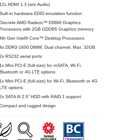
12x HDMI 1.3 (w/o Audio)
Built-in hardware EDID emulation function
Discrete AMD Radeon™ E8860 Graphics
Processors with 2GB GDDR5 Graphics memory
4th Gen Intel® Core™ Desktop Processors
4x DDR3-1600 DIMM, Dual channel, Max. 32GB
2x RS232 serial ports
1x Mini PCI-E (full-size) for mSATA, Wi-Fi,
Bluetooth or 4G LTE options
1x Mini PCI-E (full-size) for Wi-Fi, Bluetooth or 4G
LTE options
2x SATA III 2.5" HDD with RAID 1 support
Compact and rugged design