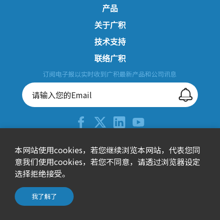
产品
关于广积
技术支持
联络广积
订阅电子报以实时收到广积最新产品和公司讯息
+886-2-26557588
本网站使用cookies，若您继续浏览本网站，代表您同
意我们使用cookies，若您不同意，请透过浏览器设定
sales@ibase.com.tw
选择拒绝接受。
115603台北市南港区园区街3号15楼之1(F栋)
© 广积科技股份有限公司 All Rights Reserved.
我了解了