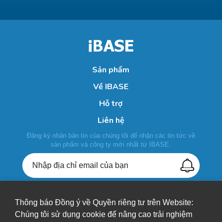
Sản phẩm
Về IBASE
Hỗ trợ
Liên hệ
Đăng ký nhận bản tin của chúng tôi để nhận các tin tức về
sản phẩm và công ty mới nhất từ IBASE.
Thông báo Đồng ý về Quyền riêng tư trên Website:
+886-2-26557588
Chúng tôi sử dụng cookie để nâng cao trải nghiệm