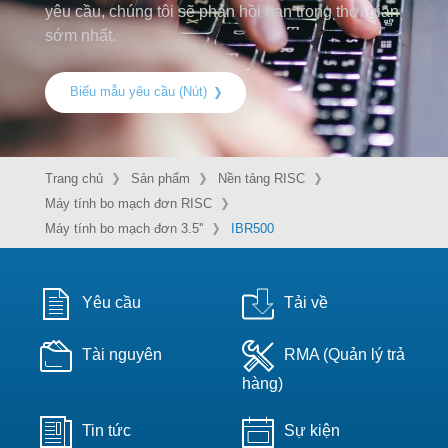
yêu cầu, chúng tôi sẽ phản hồi bạn trong thời gian
sớm nhất.
Biểu mẫu yêu cầu (Nút)
Trang chủ
Sản phẩm
Nền tảng RISC
Máy tính bo mạch đơn RISC
Máy tính bo mạch đơn 3.5''
IBR500
Yêu cầu
Tải về
Tài nguyên
RMA (Quản lý trả
hàng)
Tin tức
Sự kiện