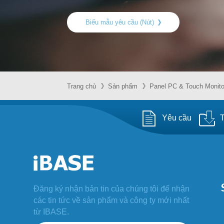
Biểu mẫu yêu cầu (Nút)
Trang chủ
Sản phẩm
Panel PC & Touch Monito
Yêu cầu
T
Đăng ký nhận bản tin của chúng tôi để nhận
các tin tức về sản phẩm và công ty mới nhất
từ IBASE.