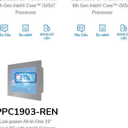
h Gen Intel® Core™ i3/i5/i7
6th Gen Intel® Core™ i3/i5
Processor
Processor
PPC1903-REN
Low-power All-in-One 19"