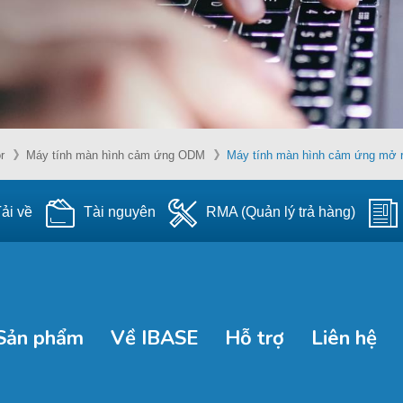
r
Máy tính màn hình cảm ứng ODM
Máy tính màn hình cảm ứng mở 
ải về
Tài nguyên
RMA (Quản lý trả hàng)
Sản phẩm
Về IBASE
Hỗ trợ
Liên hệ