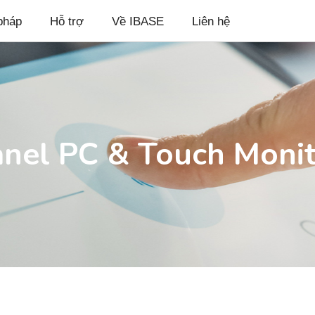
pháp
Hỗ trợ
Về IBASE
Liên hệ
nel PC & Touch Moni