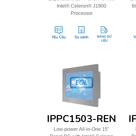
Intel® Celeron® J1900
6t
Processor
IPPC1503-REN
I
Low-power All-in-One 15"