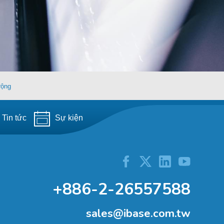
rộng
Tin tức
Sự kiện
+886-2-26557588
sales@ibase.com.tw