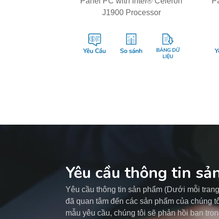
Panel PC with Intel® Celeron
P
J1900 Processor
Yêu cầu thông tin s
Yêu cầu thông tin sản phẩm (Dưới mỗi tra
đã quan tâm đến các sản phẩm của chúng tôi
mẫu yêu cầu, chúng tôi sẽ phản hồi bạn tron