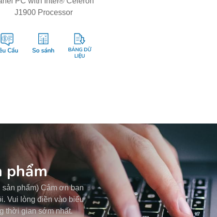
anel PC with Intel® Celeron
J1900 Processor
ản phẩm
ng sản phẩm) Cảm ơn bạn
. Vui lòng điền vào biểu
g thời gian sớm nhất.