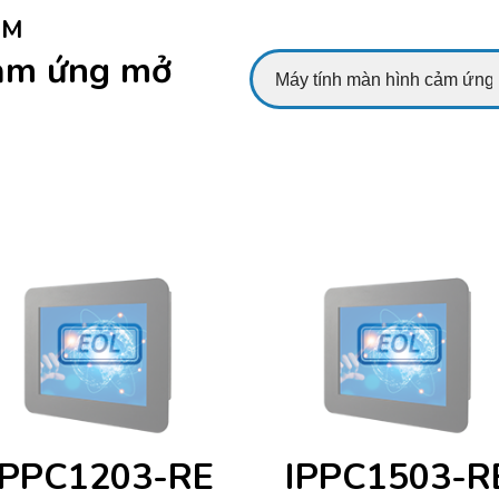
DM
cảm ứng mở
IPPC1203-RE
IPPC1503-R