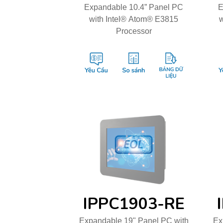
Expandable 10.4” Panel PC
E
with Intel® Atom® E3815
w
Processor
IPPC1903-RE
Expandable 19" Panel PC with
Ex