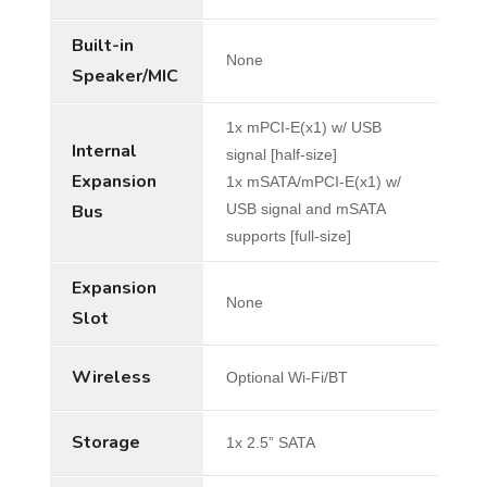
Built-in
None
Speaker/MIC
1x mPCI-E(x1) w/ USB
Internal
signal [half-size]
Expansion
1x mSATA/mPCI-E(x1) w/
Bus
USB signal and mSATA
supports [full-size]
Expansion
None
Slot
Wireless
Optional Wi-Fi/BT
Storage
1x 2.5” SATA