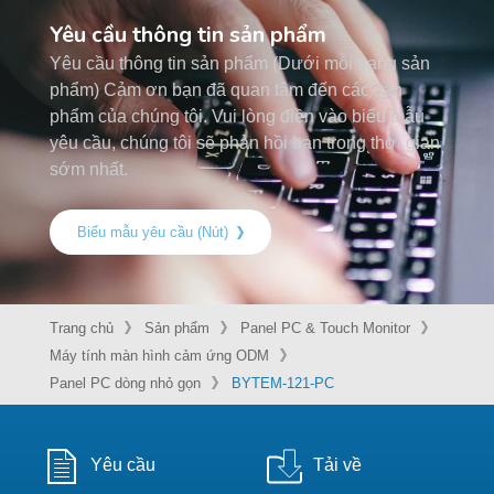
Yêu cầu thông tin sản phẩm
Yêu cầu thông tin sản phẩm (Dưới mỗi trang sản
phẩm) Cảm ơn bạn đã quan tâm đến các sản
phẩm của chúng tôi. Vui lòng điền vào biểu mẫu
yêu cầu, chúng tôi sẽ phản hồi bạn trong thời gian
sớm nhất.
Biểu mẫu yêu cầu (Nút)
Trang chủ
Sản phẩm
Panel PC & Touch Monitor
Máy tính màn hình cảm ứng ODM
Panel PC dòng nhỏ gọn
BYTEM-121-PC
Yêu cầu
Tải về