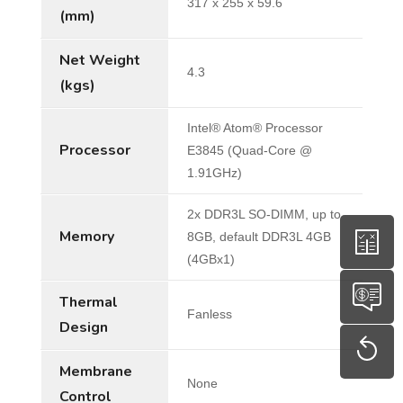
317 x 255 x 59.6
(mm)
Net Weight
4.3
(kgs)
Intel® Atom® Processor
Processor
E3845 (Quad-Core @
1.91GHz)
2x DDR3L SO-DIMM, up to
Memory
8GB, default DDR3L 4GB
(4GBx1)
Thermal
Fanless
Design
Membrane
None
Control