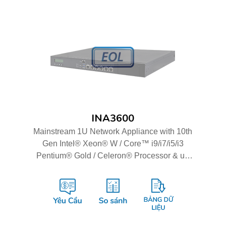
INA3600
Mainstream 1U Network Appliance with 10th
Gen Intel® Xeon® W / Core™ i9/i7/i5/i3
Pentium® Gold / Celeron® Processor & up
to 14 GbE Ports