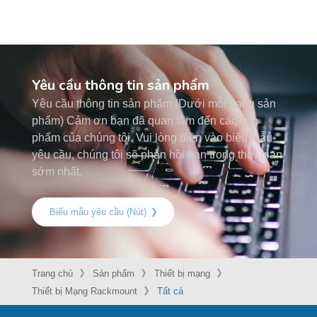
Yêu cầu thông tin sản phẩm
Yêu cầu thông tin sản phẩm (Dưới mỗi trang sản
phẩm) Cảm ơn bạn đã quan tâm đến các sản
phẩm của chúng tôi. Vui lòng điền vào biểu mẫu
yêu cầu, chúng tôi sẽ phản hồi bạn trong thời gian
sớm nhất.
Biểu mẫu yêu cầu (Nút)
Trang chủ
Sản phẩm
Thiết bị mạng
Thiết bị Mạng Rackmount
Tất cả