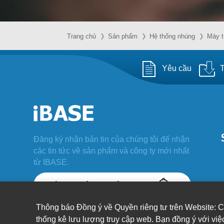
Trang chủ
Sản phẩm
Hệ thống nhúng
Máy t
Yêu cầu
T
Đăng ký nhận bản tin của chúng tôi để nhận
các tin tức về sản phẩm và công ty mới nhất
từ IBASE.
Thông báo Đồng ý về Quyền riêng tư trên Website: C
© IBASE Technology Inc. Bảo lưu mọi
thống kê lưu lượng truy cập web. Bạn đồng ý với việ
quyền.