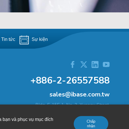
Tin tức
Sự kiện
+886-2-26557588
sales@ibase.com.tw
Bldg. F, 15F-1, No. 3, Yuanqu Street,
Nangang Dist., Taipei City 115603, Taiwan
a bạn và phục vụ mục đích
Chấp
nhận