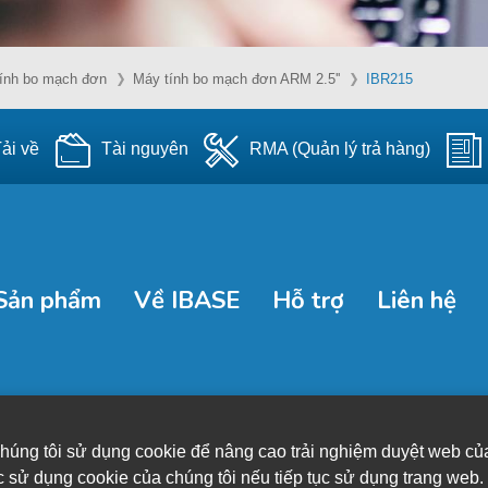
ính bo mạch đơn
Máy tính bo mạch đơn ARM 2.5''
IBR215
ải về
Tài nguyên
RMA (Quản lý trả hàng)
Sản phẩm
Về IBASE
Hỗ trợ
Liên hệ
húng tôi sử dụng cookie để nâng cao trải nghiệm duyệt web củ
c sử dụng cookie của chúng tôi nếu tiếp tục sử dụng trang web.