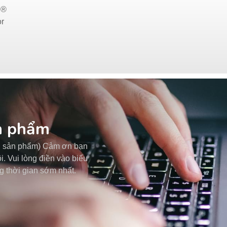
M®
or
ản phẩm
ng sản phẩm) Cảm ơn bạn
. Vui lòng điền vào biểu
g thời gian sớm nhất.