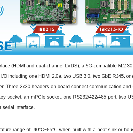
nterface (HDMI and dual-channel LVDS), a 5G-compatible M.2
 I/O including one HDMI 2.0a, two USB 3.0, two GbE RJ45, on
wer. Three 2x20 headers on board connect communication and 
E-key socket, an mPCIe socket, one RS232/422/485 port, two U
serial interface.
ure range of -40°C~85°C when built with a heat sink or housi