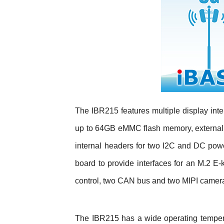
The IBR215 features multiple display i
up to 64GB eMMC flash memory, external
internal headers for two I2C and DC po
board to provide interfaces for an M.2 
control, two CAN bus and two MIPI camera 
The IBR215 has a wide operating temperat