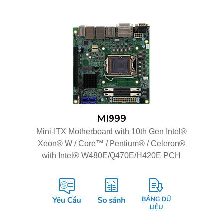
MI999
Mini-ITX Motherboard with 10th Gen Intel®
Xeon® W / Core™ / Pentium® / Celeron®
with Intel® W480E/Q470E/H420E PCH