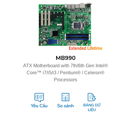
MB990
ATX Motherboard with 7th/6th Gen Intel®
Core™ i7/i5/i3 / Pentium® / Celeron®
Processors