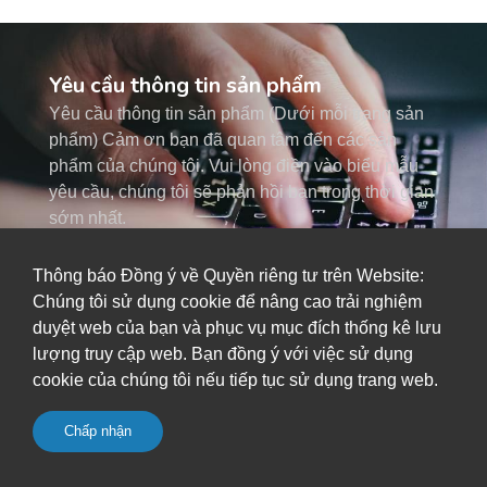
Yêu cầu thông tin sản phẩm
Yêu cầu thông tin sản phẩm (Dưới mỗi trang sản
phẩm) Cảm ơn bạn đã quan tâm đến các sản
phẩm của chúng tôi. Vui lòng điền vào biểu mẫu
yêu cầu, chúng tôi sẽ phản hồi bạn trong thời gian
sớm nhất.
Thông báo Đồng ý về Quyền riêng tư trên Website:
Biểu mẫu yêu cầu (Nút)
Chúng tôi sử dụng cookie để nâng cao trải nghiệm
duyệt web của bạn và phục vụ mục đích thống kê lưu
lượng truy cập web. Bạn đồng ý với việc sử dụng
Trang chủ
Sản phẩm
Hệ thống nhúng
cookie của chúng tôi nếu tiếp tục sử dụng trang web.
Bo mạch chủ
Tất cả
Chấp nhận
Yêu cầu
Tải về