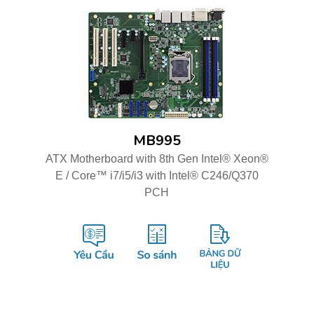
MB995
ATX Motherboard with 8th Gen Intel® Xeon®
E / Core™ i7/i5/i3 with Intel® C246/Q370
PCH