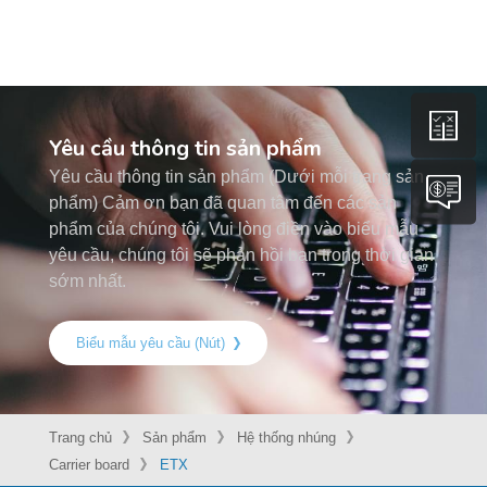
Yêu cầu thông tin sản phẩm
Yêu cầu thông tin sản phẩm (Dưới mỗi trang sản
phẩm) Cảm ơn bạn đã quan tâm đến các sản
phẩm của chúng tôi. Vui lòng điền vào biểu mẫu
yêu cầu, chúng tôi sẽ phản hồi bạn trong thời gian
sớm nhất.
Biểu mẫu yêu cầu (Nút)
Trang chủ
Sản phẩm
Hệ thống nhúng
Carrier board
ETX