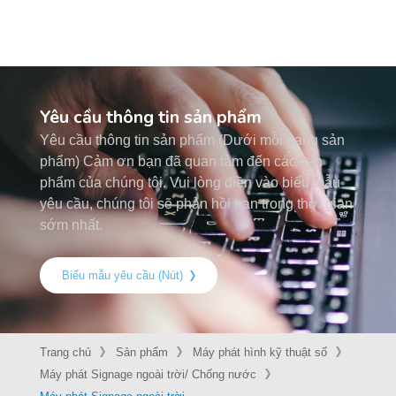
Yêu cầu thông tin sản phẩm
Yêu cầu thông tin sản phẩm (Dưới mỗi trang sản
phẩm) Cảm ơn bạn đã quan tâm đến các sản
phẩm của chúng tôi. Vui lòng điền vào biểu mẫu
yêu cầu, chúng tôi sẽ phản hồi bạn trong thời gian
sớm nhất.
Biểu mẫu yêu cầu (Nút)
Trang chủ
Sản phẩm
Máy phát hình kỹ thuật số
Máy phát Signage ngoài trời/ Chống nước