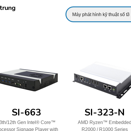
 trung
SI-663
SI-323-N
3th/12th Gen Intel® Core™
AMD Ryzen™ Embedde
ocessor Signage Player with
R2000 / R1000 Series