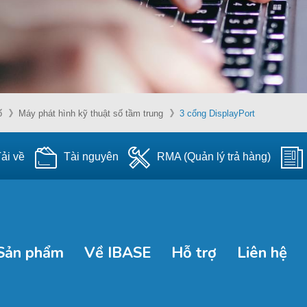
ố
Máy phát hình kỹ thuật số tầm trung
3 cổng DisplayPort
ải về
Tài nguyên
RMA (Quản lý trả hàng)
Sản phẩm
Về IBASE
Hỗ trợ
Liên hệ