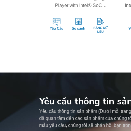
Player with Intel® SoC
In
Integrated Graphics and 1x
an
HDMI 2.0/1x DP1.4/1x DVI-D
Yêu cầu thông tin s
Yêu cầu thông tin sản phẩm (Dưới mỗi tra
đã quan tâm đến các sản phẩm của chúng tôi
mẫu yêu cầu, chúng tôi sẽ phản hồi bạn tron