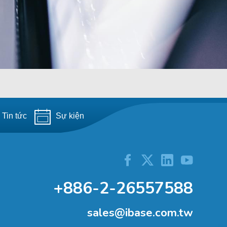
Tin tức
Sự kiện
+886-2-26557588
sales@ibase.com.tw