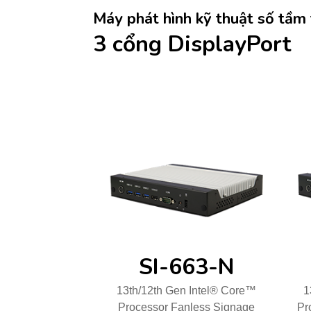
Máy phát hình kỹ thuật số tầm
3 cổng DisplayPort
SI-663-N
13th/12th Gen Intel® Core™
1
Processor Fanless Signage
Pr