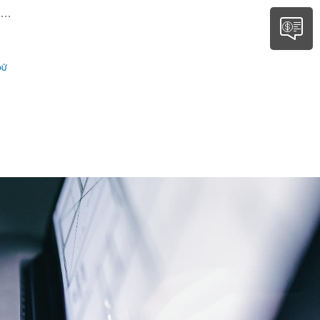
ge
PU