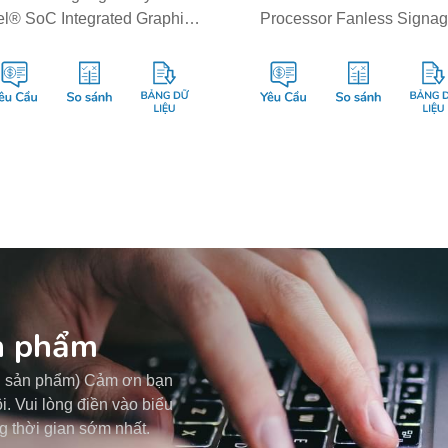
tel® SoC Integrated Graphics
Processor Fanless Signa
d 1x HDMI 2.0/1x DP 1.4/1x
Player with AMD Vega G
DVI-D
and 3x HDMI
ản phẩm
ng sản phẩm) Cảm ơn bạn
. Vui lòng điền vào biểu
g thời gian sớm nhất.