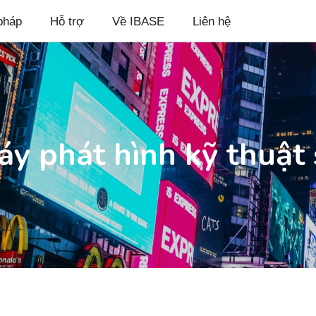
pháp
Hỗ trợ
Về IBASE
Liên hệ
áy phát hình kỹ thuật 