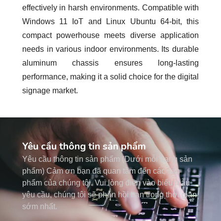
effectively in harsh environments. Compatible with
Windows 11 IoT and Linux Ubuntu 64-bit, this
compact powerhouse meets diverse application
needs in various indoor environments. Its durable
aluminum chassis ensures long-lasting
performance, making it a solid choice for the digital
signage market.
Yêu cầu thông tin sản phẩm
Yêu cầu thông tin sản phẩm (Dưới mỗi trang sản
phẩm) Cảm ơn bạn đã quan tâm đến các sản
phẩm của chúng tôi. Vui lòng điền vào biểu mẫu
yêu cầu, chúng tôi sẽ phản hồi bạn trong thời gian
sớm nhất.