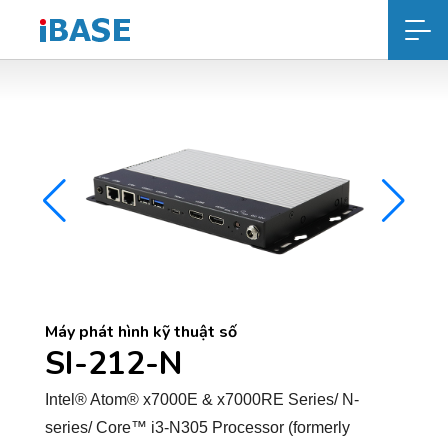
Máy phát hình kỹ thuật số
SI-212-N
Intel® Atom® x7000E & x7000RE Series/ N-
series/ Core™ i3-N305 Processor (formerly