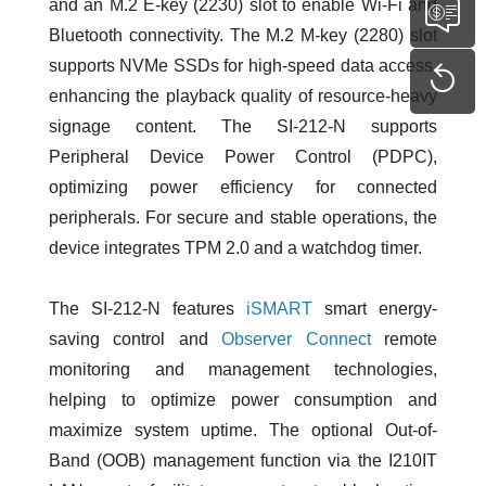
and an M.2 E-key (2230) slot to enable Wi-Fi and
Bluetooth connectivity. The M.2 M-key (2280) slot
supports NVMe SSDs for high-speed data access,
enhancing the playback quality of resource-heavy
signage content. The SI-212-N supports
Peripheral Device Power Control (PDPC),
optimizing power efficiency for connected
peripherals. For secure and stable operations, the
device integrates TPM 2.0 and a watchdog timer.
The SI-212-N features
iSMART
smart energy-
saving control and
Observer Connect
remote
monitoring and management technologies,
helping to optimize power consumption and
maximize system uptime. The optional Out-of-
Band (OOB) management function via the I210IT