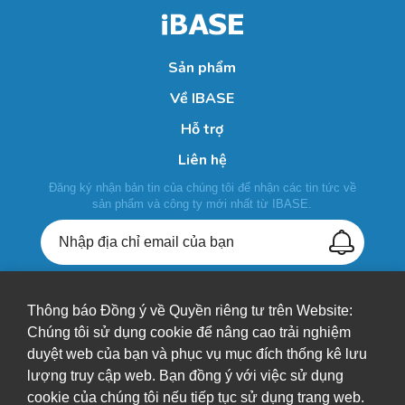
Sản phẩm
Về IBASE
Hỗ trợ
Liên hệ
Đăng ký nhận bản tin của chúng tôi để nhận các tin tức về
sản phẩm và công ty mới nhất từ IBASE.
Thông báo Đồng ý về Quyền riêng tư trên Website:
+886-2-26557588
Chúng tôi sử dụng cookie để nâng cao trải nghiệm
duyệt web của bạn và phục vụ mục đích thống kê lưu
sales@ibase.com.tw
lượng truy cập web. Bạn đồng ý với việc sử dụng
Bldg. F, 15F-1, No. 3, Yuanqu Street, Nangang Dist., Taipei
cookie của chúng tôi nếu tiếp tục sử dụng trang web.