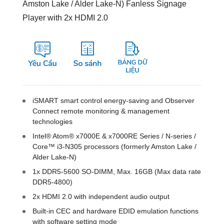
Amston Lake / Alder Lake-N) Fanless Signage
Player with 2x HDMI 2.0
iSMART smart control energy-saving and Observer
Connect remote monitoring & management
technologies
Intel® Atom® x7000E & x7000RE Series / N-series /
Core™ i3-N305 processors (formerly Amston Lake /
Alder Lake-N)
1x DDR5-5600 SO-DIMM, Max. 16GB (Max data rate
DDR5-4800)
2x HDMI 2.0 with independent audio output
Built-in CEC and hardware EDID emulation functions
with software setting mode