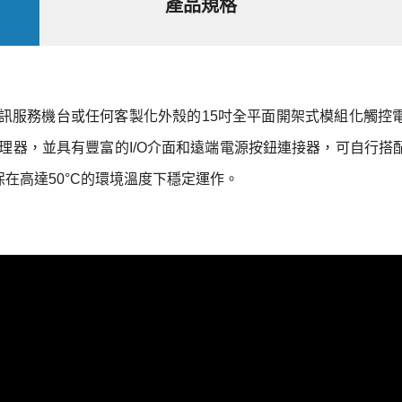
產品規格
iosk資訊服務機台或任何客製化外殼的15吋全平面開架式模組化觸
 Lake處理器，並具有豐富的I/O介面和遠端電源按鈕連接器，可自
在高達50°C的環境溫度下穩定運作。