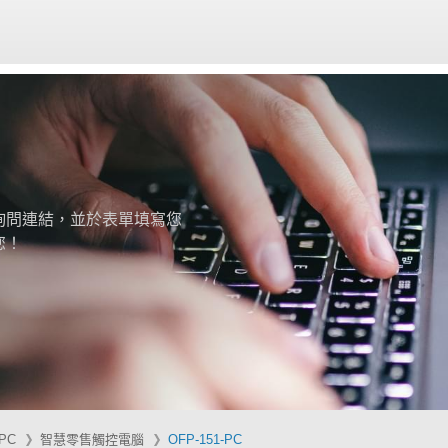
詢問連結，並於表單填寫您
您！
 PC
智慧零售觸控電腦
OFP-151-PC