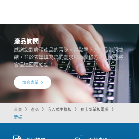
產品詢問
感謝您對廣積產品的青睞。請點擊下方產品詢問連
結，並於表單填寫您的需求以及聯絡方式，我們將
會儘速回覆給您！
填寫表單
首頁
產品
嵌入式主機板
長卡型單板電腦
背板