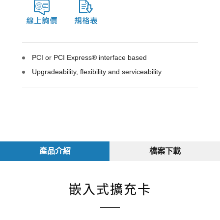
PCI or PCI Express® interface based
Upgradeability, flexibility and serviceability
產品介紹
檔案下載
嵌入式擴充卡