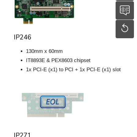
IP246
130mm x 60mm
IT8893E & PEX8603 chipset
1x PCI-E (x1) to PCI + 1x PCI-E (x1) slot
IP271