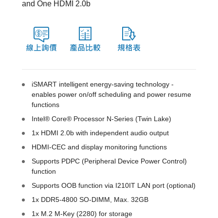
and One HDMI 2.0b
iSMART intelligent energy-saving technology -
enables power on/off scheduling and power resume
functions
Intel® Core® Processor N-Series (Twin Lake)
1x HDMI 2.0b with independent audio output
HDMI-CEC and display monitoring functions
Supports PDPC (Peripheral Device Power Control)
function
Supports OOB function via I210IT LAN port (optional)
1x DDR5-4800 SO-DIMM, Max. 32GB
1x M.2 M-Key (2280) for storage