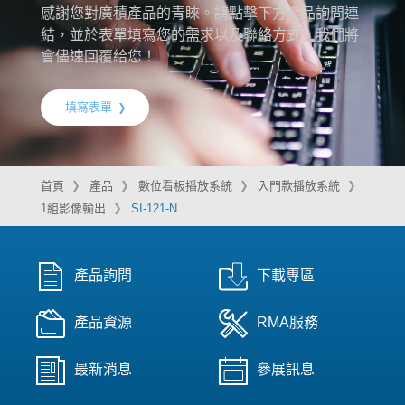
感謝您對廣積產品的青睞。請點擊下方產品詢問連
結，並於表單填寫您的需求以及聯絡方式，我們將
會儘速回覆給您！
填寫表單
首頁
產品
數位看板播放系統
入門款播放系統
1組影像輸出
SI-121-N
產品詢問
下載專區
產品資源
RMA服務
最新消息
參展訊息