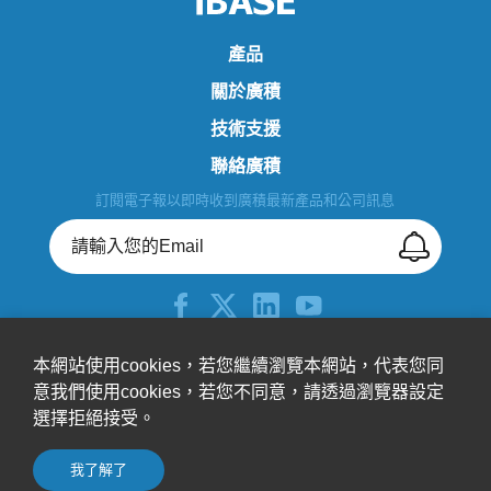
產品
關於廣積
技術支援
聯絡廣積
訂閱電子報以即時收到廣積最新產品和公司訊息
+886-2-26557588
本網站使用cookies，若您繼續瀏覽本網站，代表您同
意我們使用cookies，若您不同意，請透過瀏覽器設定
sales@ibase.com.tw
選擇拒絕接受。
115603台北市南港區園區街3號15樓之1(F棟)
© 廣積科技股份有限公司 All Rights Reserved.
我了解了