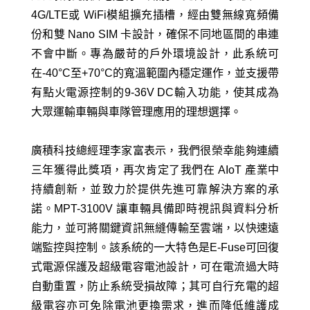
4G/LTE或 WiFi模組擴充插槽，經由雙無線寬頻備
份和雙 Nano SIM 卡設計，確保不同地區間的串連
不會中斷。專為嚴苛的戶外環境設計，此系統可
在-40°C至+70°C的寬溫範圍內穩定運作，並支援帶
有點火電源控制的9-36V DC輸入功能，使其成為
大眾運輸車輛與車隊管理應用的理想選擇。
廣積科技總經理李家富表示，我們很榮幸能夠連續
三年獲得此獎項，再次肯定了我們在 AIoT 產業中
持續創新，並致力於提供先進可靠解決方案的承
諾。MPT-3100V 讓車輛具備即時視訊與資料分析
能力，並可將關鍵資訊無縫傳輸至雲端，以快速遠
端監控與控制。該系統的一大特色是E-Fuse可回復
式電源保護及超級電容電池設計，可在電流過大時
自動重置，防止系統受損故障；其可自行充電的超
級電容亦可免除電池更換需求，進而降低維護成