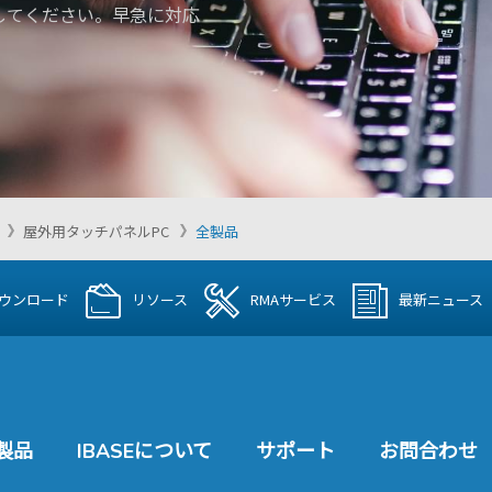
してください。早急に対応
屋外用タッチパネルPC
全製品
ウンロード
リソース
RMAサービス
最新ニュース
製品
IBASEについて
サポート
お問合わせ