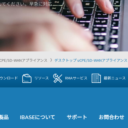
してください。早急に対応
uCPE/SD-WANアプライアンス
デスクトップ uCPE/SD-WANアプライアンス
ウンロード
リソース
RMAサービス
最新ニュース
製品
IBASEについて
サポート
お問合わせ