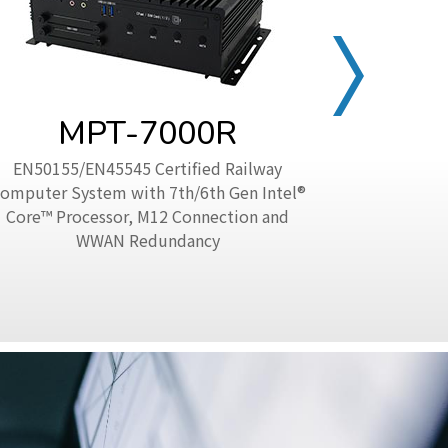
MPT-7000R
EN50155/EN45545 Certified Railway
EN50155/EN4
omputer System with 7th/6th Gen Intel®
Core™ Proc
Core™ Processor, M12 Connection and
with 
WWAN Redundancy