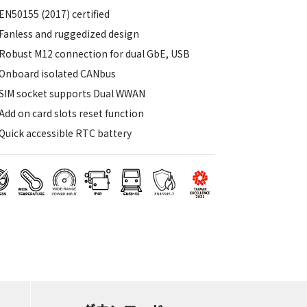
EN50155 (2017) certified
Fanless and ruggedized design
Robust M12 connection for dual GbE, USB
Onboard isolated CANbus
SIM socket supports Dual WWAN
Add on card slots reset function
Quick accessible RTC battery