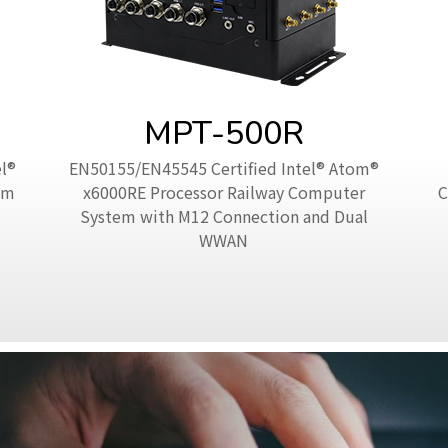
MPT-500R
l®
EN50155/EN45545 Certified Intel® Atom®
em
x6000RE Processor Railway Computer
C
System with M12 Connection and Dual
WWAN