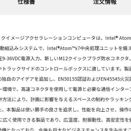
仕様書
注文情報
イメージアクセラレーションコンピュータは、Intel® Atom™ x7
動組込みシステムで、Intel®Atom™x7中央処理ユニットを備
9-36VDC電源入力、新しいM12クイックプラグ防水コネク
やトラックサイドのコントロールボックスに適しています。製
自のアイデアを追加し、EN50155認証およびEN45545
ー環境で、高速コネクタを使用して電源と必要な通信インター
計方法により、計画に影響を与えるスペースの制約やラッキン
た、本製品は使い勝手の良さを追求し、性能を向上させ、操作
道輸送に広く使用できる製品であり、広温度、耐振動性、高安定性
動機となっており、今後も巨大なビジネスチャンスを生み出す