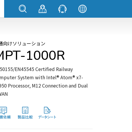
通向けソリューション
MPT-1000R
50155/EN45545 Certified Railway
mputer System with Intel® Atom® x7-
950 Processor, M12 Connection and Dual
WAN