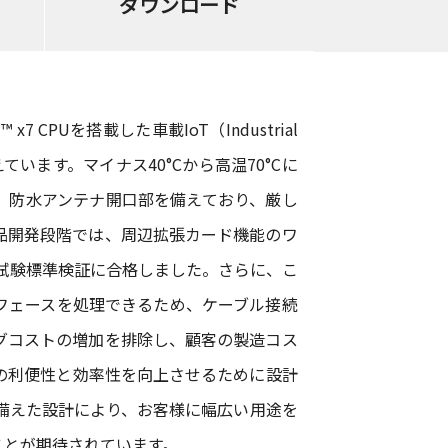
ダウンロード
 CPUを搭載した車載IoT（Industrial
えています。マイナス40°Cから高温70°Cに
タ、防水アンテナ開口部を備えており、厳し
品開発段階では、周辺拡張カード機能のワ
火災試験標準検証に合格しました。さらに、こ
フェースを処理できるため、ケーブル接続
グコストの増加を排除し、顧客の製造コス
の利便性と効率性を向上させるために設計
を備えた設計により、お客様に幅広い用途を
ことが期待されています。