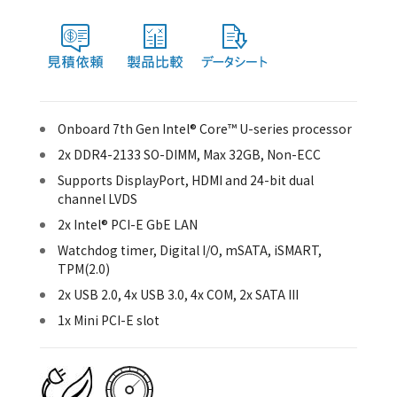
Onboard 7th Gen Intel® Core™ U-series processor
2x DDR4-2133 SO-DIMM, Max 32GB, Non-ECC
Supports DisplayPort, HDMI and 24-bit dual
channel LVDS
2x Intel® PCI-E GbE LAN
Watchdog timer, Digital I/O, mSATA, iSMART,
TPM(2.0)
2x USB 2.0, 4x USB 3.0, 4x COM, 2x SATA III
1x Mini PCI-E slot