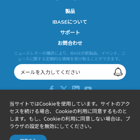
製品
IBASEについて
サポート
お問合わせ
ニュースレターの購読により、IBASEの新製品、イベント、ニ
ュースに関する定期的な情報を受け取ることができます。
当サイトではCookieを使用しています。サイトのアク
+886-2-26557588
セスを続ける場合、 Cookieの利用に同意するものと
sales@ibase.com.tw
します。もし、Cookieの利用に同意しない場合は、ブ
Bldg. F, 15F-1, No. 3, Yuanqu Street, Nangang Dist., Taipei
ラウザの設定を無効にしてください。
City 115603, Taiwan
© IBASE Technology Inc. All Rights Reserved.