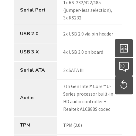
1x RS-232/422/485
Serial Port
(jumper-less selection),
3x RS232
USB 2.0
2x USB 2.0 via pin header
USB 3.X
4x USB 3.0 on board
Serial ATA
2x SATA III
7th Gen Intel® Core™ U-
Series processor built-in
Audio
HD audio controller +
Realtek ALC888S codec
TPM
TPM (2.0)