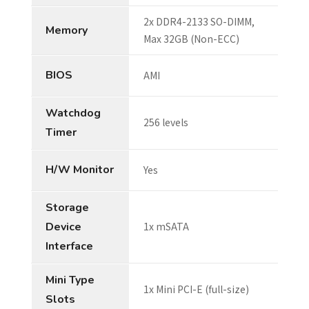
2x DDR4-2133 SO-DIMM,
Memory
Max 32GB (Non-ECC)
BIOS
AMI
Watchdog
256 levels
Timer
H/W Monitor
Yes
Storage
Device
1x mSATA
Interface
Mini Type
1x Mini PCI-E (full-size)
Slots