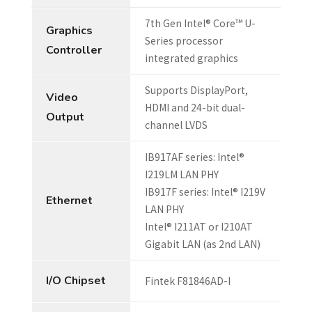
7th Gen Intel® Core™ U-
Graphics
Series processor
Controller
integrated graphics
Supports DisplayPort,
Video
HDMI and 24-bit dual-
Output
channel LVDS
IB917AF series: Intel®
I219LM LAN PHY
IB917F series: Intel® I219V
Ethernet
LAN PHY
Intel® I211AT or I210AT
Gigabit LAN (as 2nd LAN)
I/O Chipset
Fintek F81846AD-I