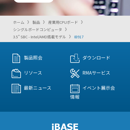
ホーム
製品
産業用CPUボード
シングルボードコンピュータ
3.5" SBC - Intel/AMD搭載モデル
IB917
製品照会
ダウンロード
リソース
RMAサービス
最新ニュース
イベント展示会
情報