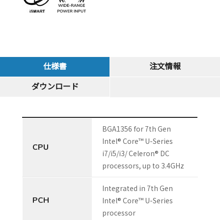
仕様書
注文情報
ダウンロード
BGA1356 for 7th Gen
Intel® Core™ U-Series
CPU
i7/i5/i3/ Celeron® DC
processors, up to 3.4GHz
Integrated in 7th Gen
PCH
Intel® Core™ U-Series
processor