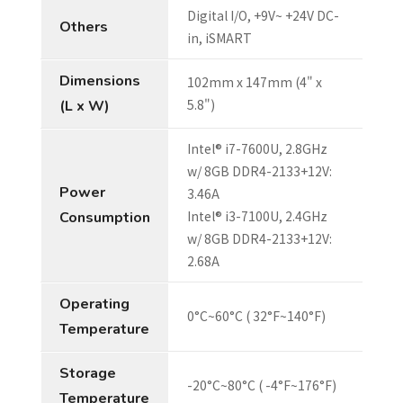
Digital I/O, +9V~ +24V DC-
Others
in, iSMART
Dimensions
102mm x 147mm (4" x
5.8")
(L x W)
Intel® i7-7600U, 2.8GHz
w/ 8GB DDR4-2133+12V:
Power
3.46A
Intel® i3-7100U, 2.4GHz
Consumption
w/ 8GB DDR4-2133+12V:
2.68A
Operating
0°C~60°C ( 32°F~140°F)
Temperature
Storage
-20°C~80°C ( -4°F~176°F)
Temperature