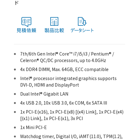
ド
7th/6th Gen Intel® Core™ i7/i5/i3 / Pentium® /
Celeron® QC/DC processors, up to 4.0GHz
4x DDR4 DIMM, Max. 64GB, ECC compatible
Intel® processor integrated graphics supports
DVI-D, HDMI and DisplayPort
Dual Intel® Gigabit LAN
4x USB 2.0, 10x USB 3.0, 6x COM, 6x SATA III
1x PCI-E(x16), 1x PCI-E(x8) [(x4) Link], 1x PCI-E(x4)
[(x1) Link], 1x PCI-E(x1), 3x PCI
1x Mini PCI-E
Watchdog timer, Digital I/O, iAMT(11.0), TPM(1.2),