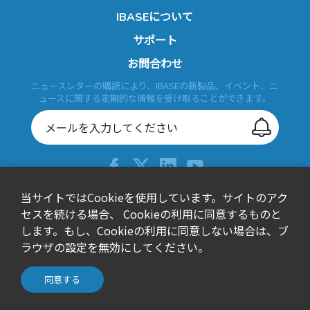
IBASEについて
サポート
お問合わせ
ニュースレターの購読により、IBASEの新製品、イベント、ニ
ュースに関する定期的な情報を受け取ることができます。
当サイトではCookieを使用しています。サイトのアク
+886-2-26557588
セスを続ける場合、 Cookieの利用に同意するものと
sales@ibase.com.tw
します。もし、Cookieの利用に同意しない場合は、ブ
Bldg. F, 15F-1, No. 3, Yuanqu Street, Nangang Dist., Taipei
ラウザの設定を無効にしてください。
City 115603, Taiwan
© IBASE Technology Inc. All Rights Reserved.
同意する