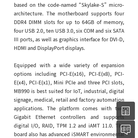
based on the code-named “Skylake-S” micro-
architecture. The motherboard supports four
DDR4 DIMM slots for up to 64GB of memory,
four USB 2.0, ten USB 3.0, six COM and six SATA
III ports, as well as graphics interface for DVI-D,
HDMI and DisplayPort displays.
Equipped with a wide variety of expansion
options including PCI-E(x16), PCI-E(x8), PCI-
E(x4), PCI-E(x1), Mini PCIe and three PCI slots,
MB990 is best suited for IoT, industrial, digital
signage, medical, retail and factory automation
applications. The platform comes with two
Gigabit Ethernet controllers and supports
digital I/O, RAID, TPM 1.2 and iAMT 11.0. The
board also has advanced iSMART environmental