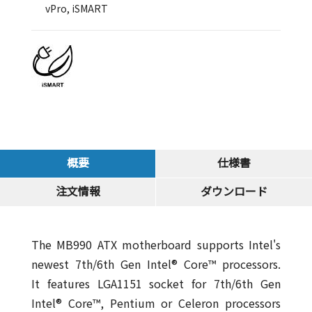
vPro, iSMART
概要
仕様書
注文情報
ダウンロード
The MB990 ATX motherboard supports Intel's
newest 7th/6th Gen Intel® Core™ processors.
It features LGA1151 socket for 7th/6th Gen
Intel® Core™, Pentium or Celeron processors