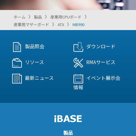
ホーム
製品
産業用CPUボード
産業用マザーボード
ATX
MB990
製品照会
ダウンロード
リソース
RMAサービス
最新ニュース
イベント展示会
情報
製品