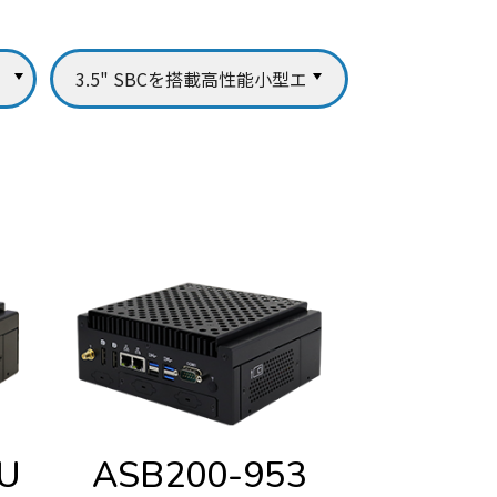
U
ASB200-953