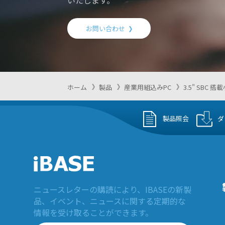
いたします。
お問い合わせ
ホーム
製品
産業用組込みPC
3.5" SBC
製品照会
ダ
ニュースレターの購読により、IBASEの新製
品、イベント、ニュースに関する定期的な
情報を受け取ることができます。