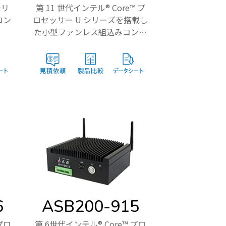
 シリ
第 11 世代インテル® Core™ プ
コン
ロセッサー U シリーズを搭載し
た小型ファンレス組込みコンピ
ュータ
6
ASB200-915
プロ
第 6世代インテル® Core™ プロ