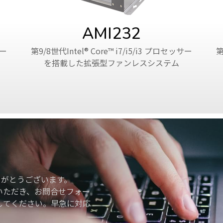
AMI232
サー
第9/8世代Intel® Core™ i7/i5/i3 プロセッサー
第
を搭載した拡張型ファンレスシステム
りがとうございます。
いただき、お問合せフォー
してください。早急に対応