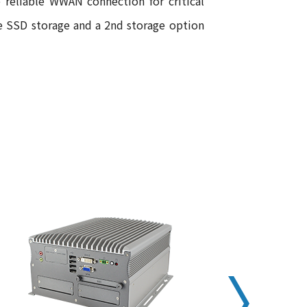
 reliable WWAN connection for critical
de SSD storage and a 2nd storage option