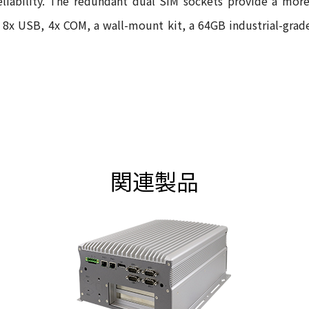
reliability. The redundant dual SIM sockets provide a more
e 8x USB, 4x COM, a wall-mount kit, a 64GB industrial-gra
関連製品