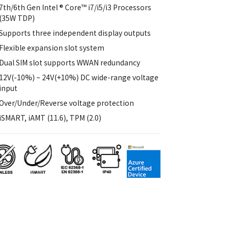
7th/6th Gen Intel ® Core™ i7/i5/i3 Processors
(35W TDP)
Supports three independent display outputs
Flexible expansion slot system
Dual SIM slot supports WWAN redundancy
12V(-10%) ~ 24V(+10%) DC wide-range voltage
input
Over/Under/Reverse voltage protection
iSMART, iAMT (11.6), TPM (2.0)