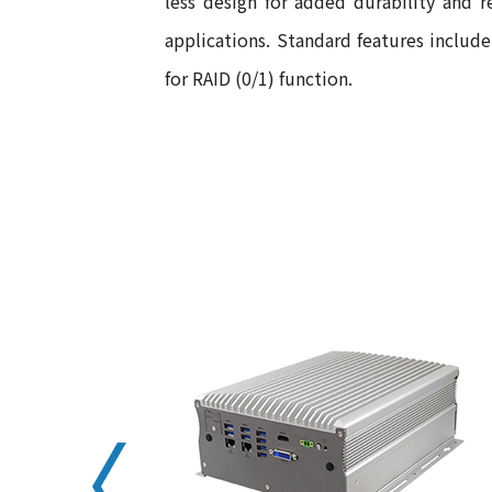
less design for added durability and 
applications. Standard features includ
for RAID (0/1) function.