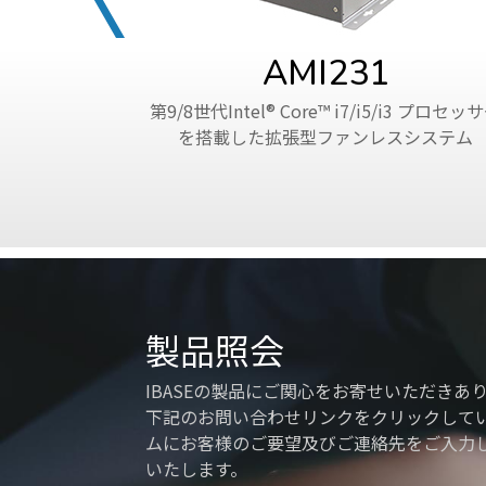
AMI231
第9/8世代Intel® Core™ i7/i5/i3 プロセッ
を搭載した拡張型ファンレスシステム
製品照会
IBASEの製品にご関心をお寄せいただきあ
下記のお問い合わせリンクをクリックして
ムにお客様のご要望及びご連絡先をご入力
いたします。