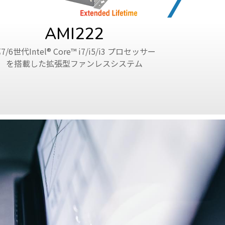
AMI222
7/6世代Intel® Core™ i7/i5/i3 プロセッサー
第14/13世代In
を搭載した拡張型ファンレスシステム
サーを搭載