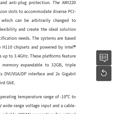
 and anti-plug protection. The AMI220
ion slots to accommodate diverse PCI-
 which can be arbitrarily changed to
exibility and create the ideal solution
ification needs. The systems are based
e H110 chipsets and powered by Intel®
s up to 3.4GHz. These platforms feature
 memory expandable to 32GB, triple
ts DVI/VGA/DP interface and 2x Gigabit
ird GbE.
operating temperature range of -10°C to
 wide-range voltage input and a cable-