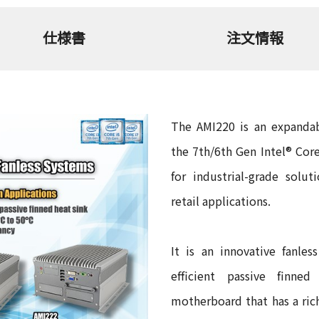
仕様書
注文情報
The AMI220 is an expandab
the 7th/6th Gen Intel® Cor
for industrial-grade solu
retail applications.
It is an innovative fanle
efficient passive finne
motherboard that has a ric