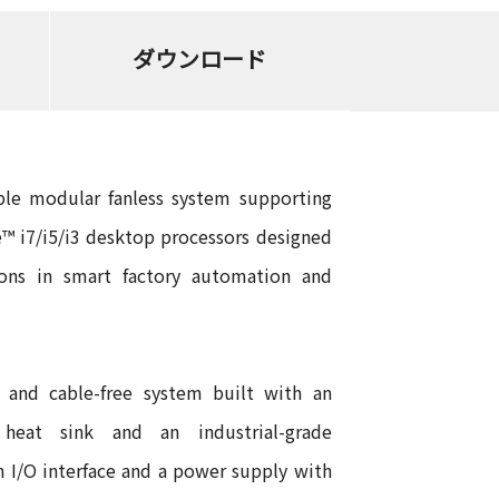
ダウンロード
le modular fanless system supporting
e™ i7/i5/i3 desktop processors designed
tions in smart factory automation and
ss and cable-free system built with an
d heat sink and an industrial-grade
h I/O interface and a power supply with