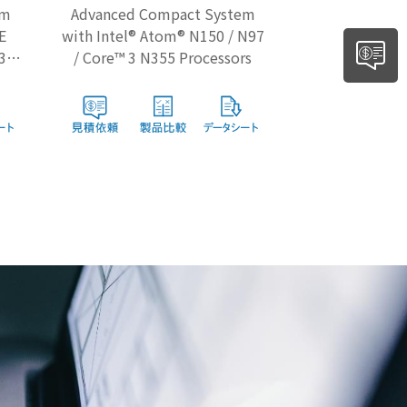
em
Advanced Compact System
E
with Intel® Atom® N150 / N97
 3
/ Core™ 3 N355 Processors