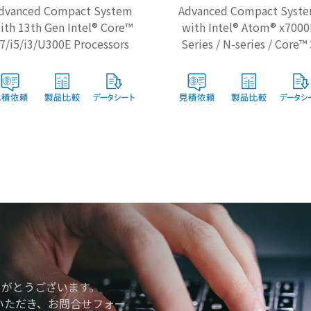
dvanced Compact System
Advanced Compact Syst
ith 13th Gen Intel® Core™
with Intel® Atom® x7000
i7/i5/i3/U300E Processors
Series / N-series / Core™
N355 Processors
りがとうございます。
いただき、お問合せフォー