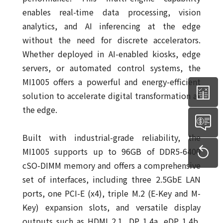
enables real-time data processing, vision
analytics, and AI inferencing at the edge
without the need for discrete accelerators.
Whether deployed in AI-enabled kiosks, edge
servers, or automated control systems, the
MI1005 offers a powerful and energy-efficient
solution to accelerate digital transformation at
the edge.
Built with industrial-grade reliability, the
MI1005 supports up to 96GB of DDR5-6400
cSO-DIMM memory and offers a comprehensive
set of interfaces, including three 2.5GbE LAN
ports, one PCI-E (x4), triple M.2 (E-Key and M-
Key) expansion slots, and versatile display
outputs such as HDMI 2.1, DP 1.4a, eDP 1.4b,