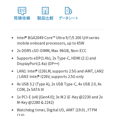
Intel® BGA2049 Core™ Ultra 9/7/5 200 U/H series
mobile onboard processors, up to 65W
2x DDR5 cSO-DIMM, Max. 96GB, Non-ECC
Supports eDP(1.4b), 2x Type-C, HDMI (2.1) and
DisplayPort(1.4a) (DP++)
LAN1: Intel® I226LM, supports 2.5G and iAMT, LAN2
/ LAN3: Intel® I226V, supports 2.5G only
4x USB 3.2 (Type A), 2x USB Type-C, 4x USB 2.0, 4x
COM, 2x SATA III
1x PCI-E (x4) [Gen4.0]; 3x M.2 (E-Key @2230 and 2x
M-Key @2280 & 2242)
Watchdog timer, Digital I/O, iAMT (19.0) , fTPM
(2.0)