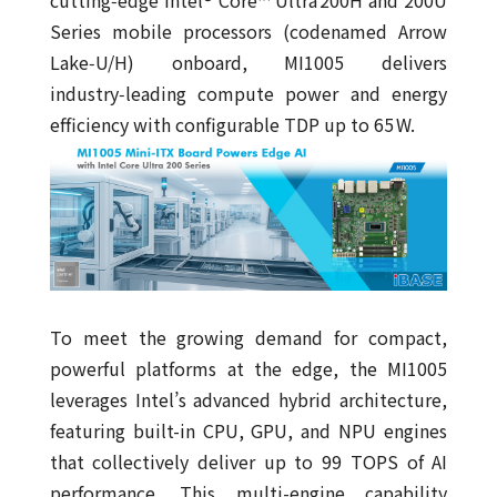
Series mobile processors (codenamed Arrow
Lake‑U/H) onboard, MI1005 delivers
industry‑leading compute power and energy
efficiency with configurable TDP up to 65 W.
To meet the growing demand for compact,
powerful platforms at the edge, the MI1005
leverages Intel’s advanced hybrid architecture,
featuring built-in CPU, GPU, and NPU engines
that collectively deliver up to 99 TOPS of AI
performance. This multi-engine capability