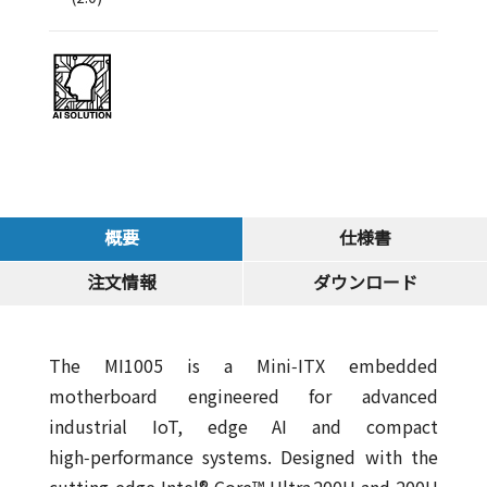
概要
仕様書
注文情報
ダウンロード
The MI1005 is a Mini‑ITX embedded
motherboard engineered for advanced
industrial IoT, edge AI and compact
high‑performance systems. Designed with the
cutting‑edge Intel® Core™ Ultra 200H and 200U