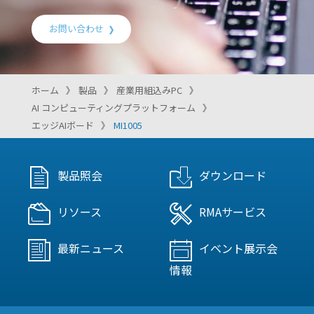
お問い合わせ
ホーム
製品
産業用組込みPC
AI コンピューティングプラットフォーム
エッジAIボード
MI1005
製品照会
ダウンロード
リソース
RMAサービス
最新ニュース
イベント展示会
情報