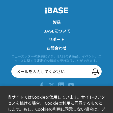
製品
IBASEについて
サポート
お問合わせ
ニュースレターの購読により、IBASEの新製品、イベント、ニ
ュースに関する定期的な情報を受け取ることができます。
当サイトではCookieを使用しています。サイトのアク
+886-2-26557588
セスを続ける場合、 Cookieの利用に同意するものと
sales@ibase.com.tw
します。もし、Cookieの利用に同意しない場合は、ブ