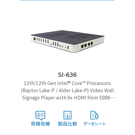
SI-636
13th/12th Gen Intel® Core™ Processors
(Raptor Lake-P / Alder Lake-P) Video Wall
Signage Player with 6x HDMI from E8860
GPU