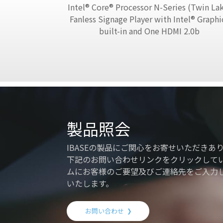
Intel® Core® Processor N-Series (Twin La
Fanless Signage Player with Intel® Graphi
built-in and One HDMI 2.0b
製品照会
IBASEの製品にご関心をお寄せいただきあ
下記のお問い合わせリンクをクリックして
ムにお客様のご要望及びご連絡先をご入力
いたします。
お問い合わせ