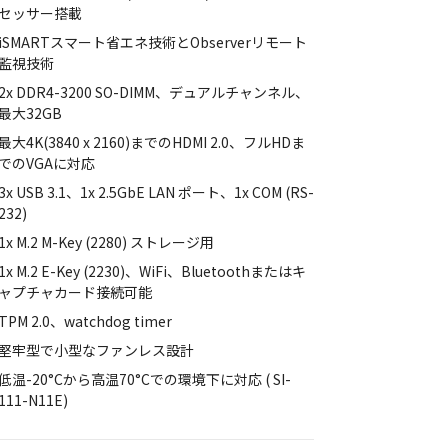
セッサー搭載
iSMARTスマート省エネ技術とObserverリモート
監視技術
2x DDR4-3200 SO-DIMM、デュアルチャンネル、
最大32GB
最大4K(3840 x 2160)までのHDMI 2.0、フルHDま
でのVGAに対応
3x USB 3.1、1x 2.5GbE LAN ポート、1x COM (RS-
232)
1x M.2 M-Key (2280) ストレージ用
1x M.2 E-Key (2230)、WiFi、Bluetoothまたはキ
ャプチャカード接続可能
TPM 2.0、watchdog timer
堅牢型で小型なファンレス設計
低温-20°Cから高温70°Cでの環境下に対応 ( SI-
111-N11E)