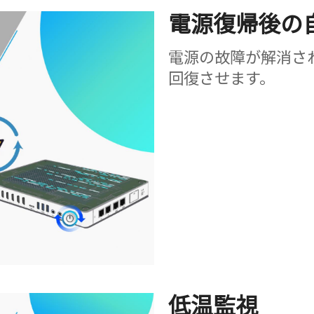
電源復帰後の
電源の故障が解消さ
回復させます。
低温監視