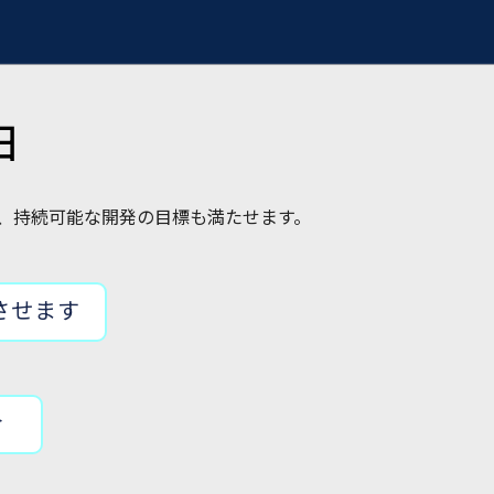
由
ネ、持続可能な開発の目標も満たせます。
させます
合