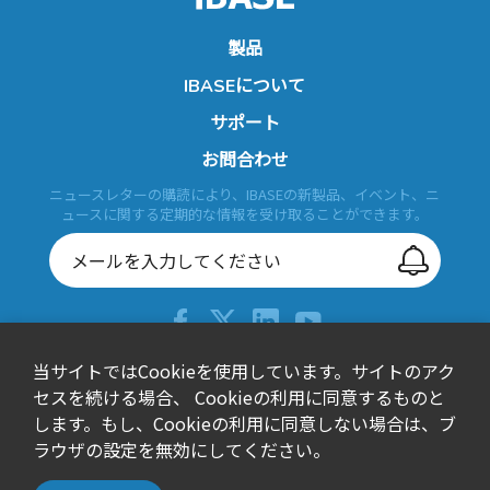
製品
IBASEについて
サポート
お問合わせ
ニュースレターの購読により、IBASEの新製品、イベント、ニ
ュースに関する定期的な情報を受け取ることができます。
当サイトではCookieを使用しています。サイトのアク
+886-2-26557588
セスを続ける場合、 Cookieの利用に同意するものと
会社概要
研究開発
sales@ibase.com.tw
します。もし、Cookieの利用に同意しない場合は、ブ
iSMART 技術
Observer Connect
Bldg. F, 15F-1, No. 3, Yuanqu Street, Nangang Dist., Taipei
ラウザの設定を無効にしてください。
City 115603, Taiwan