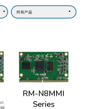
RM-N8MMI
us
Series
处理器