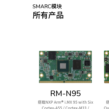
SMARC模块
所有产品
RM-N95
搭载NXP Arm® i.MX 95 with Six
搭
Cortex-A55 / Cortex-M33 /
Qu