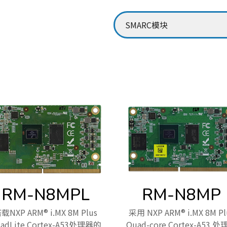
RM-N8MPL
RM-N8MP
载NXP ARM® i.MX 8M Plus
采用 NXP ARM® i.MX 8M Pl
adLite Cortex-A53处理器的
Quad-core Cortex-A53 