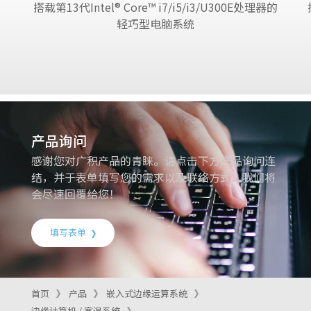
搭载第13代Intel® Core™ i7/i5/i3/U300E处理器的
轻巧型电脑系统
产品询问
感谢您对广积产品的青睐。请点击下方产品询问连
结，并于表单填写您的需求以及联络方式，我们将
会尽速回覆给您！
填写表单
首页
产品
嵌入式边缘运算系统
边缘计算机 / 宽温系统