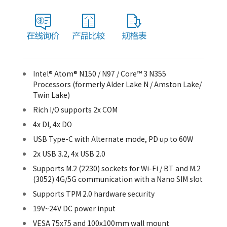
Intel® Atom® N150 / N97 / Core™ 3 N355
Processors (formerly Alder Lake N / Amston Lake/
Twin Lake)
Rich I/O supports 2x COM
4x DI, 4x DO
USB Type-C with Alternate mode, PD up to 60W
2x USB 3.2, 4x USB 2.0
Supports M.2 (2230) sockets for Wi-Fi / BT and M.2
(3052) 4G/5G communication with a Nano SIM slot
Supports TPM 2.0 hardware security
19V~24V DC power input
VESA 75x75 and 100x100mm wall mount