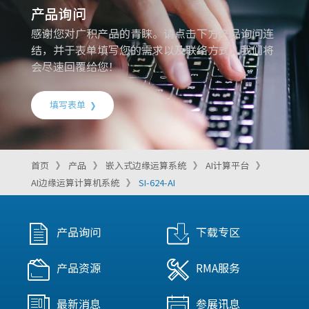
产品询问
感谢您对广积产品的青睐。请点击下方产品询问连
结，并于表单填写您的需求以及联络方式，我们将
会尽速回覆给您！
填写表单
首页
产品
嵌入式边缘运算系统
AI计算平台
AI边缘运算计算机系统
SI-624-AI
产品询问
下载专区
产品资源
RMA服务
最新消息
参展讯息